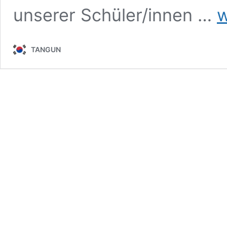
TA
unserer Schüler/innen …
w
Spi
in
De
TANGUN