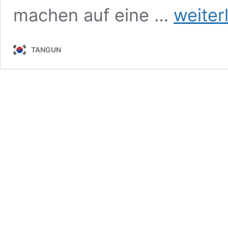
Maria
machen auf eine …
weiter
räumt
ab
!!!
TANGUN