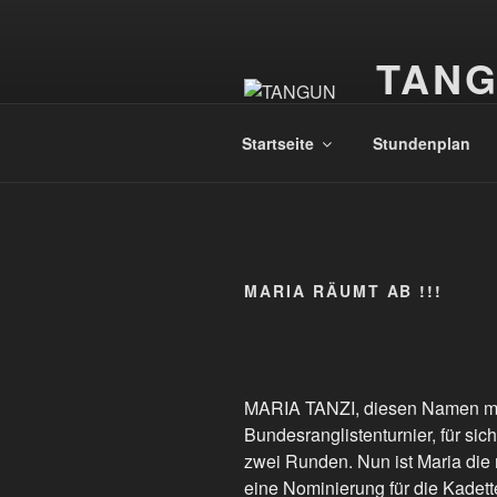
Zum
Inhalt
TAN
springen
Taekwondo
Startseite
Stundenplan
MARIA RÄUMT AB !!!
MARIA TANZI, diesen Namen müs
Bundesranglistenturnier, für sic
zwei Runden. Nun ist Maria die 
eine Nominierung für die Kadet