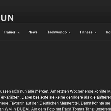
GUN
Trainer
News
Taekwondo
Fitness
Ko
sen sich nun alle merken. Am letzten Wochenende konnte Mar
h erkämpfen. Dabei besiegte sie keine geringere als die amtiere
neue Favoritin auf den Deutschen Meistertitel. Damit könnte s
ten WM in DUBAI. Auf dem Foto mit Papa Tomas Tanzi unserem e