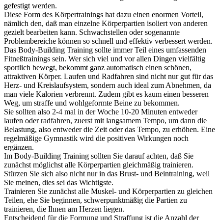
gefestigt werden.
Diese Form des Körpertrainings hat dazu einen enormen Vorteil,
nämlich den,
daß man einzelne Körperpartien isoliert von anderen
gezielt bearbeiten kann. Schwachstellen oder sogenannte
Problembereiche können so schnell und effektiv verbessert werden.
Das Body-Building Training sollte immer Teil eines umfassenden
Fitneßtrainings sein. Wer sich viel und vor allen Dingen vielfältig
sportlich bewegt, bekommt ganz automatisch einen schönen,
attraktiven Körper. Laufen und Radfahren sind nicht nur gut für das
Herz- und Kreislaufsystem, sondern auch ideal zum Abnehmen, da
man viele Kalorien verbrennt. Zudem gibt es kaum einen besseren
Weg, um straffe und wohlgeformte Beine zu bekommen.
Sie sollten also 2-4 mal in der Woche 10-20 Minuten entweder
laufen oder radfahren, zuerst mit langsamem Tempo, um dann die
Belastung, also entweder die Zeit oder das Tempo, zu erhöhen. Eine
regelmäßige Gymnastik wird die positiven Wirkungen noch
ergänzen.
Im Body-Building Training sollten Sie darauf achten, daß Sie
zunächst möglichst alle Körperpartien gleichmäßig trainieren.
Stürzen Sie sich also nicht nur in das Brust- und Beintraining, weil
Sie meinen, dies sei das Wichtigste.
Trainieren Sie zunächst alle Muskel- und Körperpartien zu gleichen
Teilen, ehe Sie beginnen, schwerpunktmäßig die Partien zu
trainieren, die Ihnen am Herzen liegen.
Entscheidend für die Formung und Straffung ist die Anzahl der