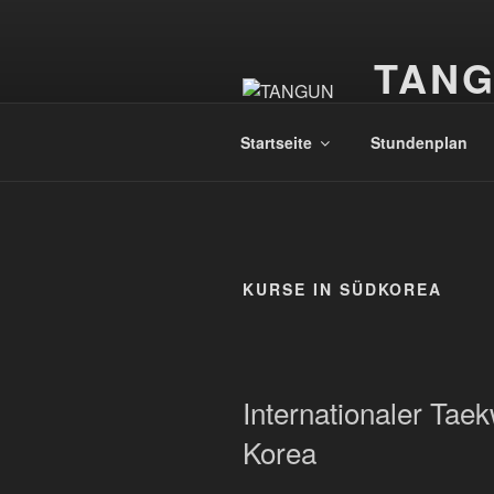
Zum
Inhalt
TAN
springen
Taekwondo
Startseite
Stundenplan
KURSE IN SÜDKOREA
Internationaler Tae
Korea